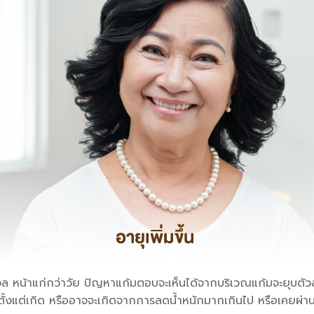
นวล หน้าแก่กว่าวัย ปัญหาแก้มตอบจะเห็นได้จากบริเวณแก้มจะยุบตัว
มาตั้งแต่เกิด หรืออาจจะเกิดจากการลดน้ำหนักมากเกินไป หรือเคยผ่