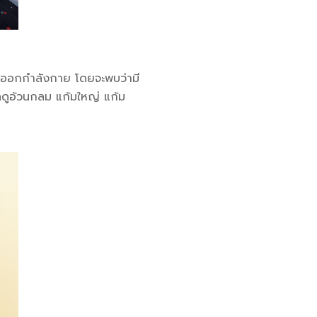
รออกกำลังกาย โดยจะพบว่ามี
แลดูอ้วนกลม แก้มใหญ่ แก้ม