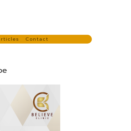
rticles
Contact
pe