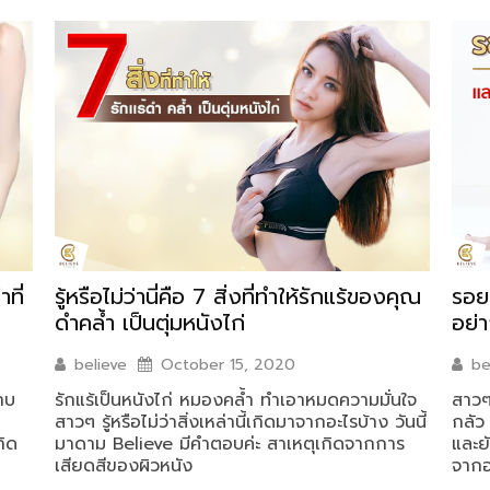
ที่
รู้หรือไม่ว่านี่คือ 7 สิ่งที่ทำให้รักแร้ของคุณ
รอย
ดำคล้ำ เป็นตุ่มหนังไก่
อย่
believe
October 15, 2020
be
าบ
รักแร้เป็นหนังไก่ หมองคล้ำ ทำเอาหมดความมั่นใจ
สาวๆ
สาวๆ รู้หรือไม่ว่าสิ่งเหล่านี้เกิดมาจากอะไรบ้าง วันนี้
กลัว
กิด
มาดาม Believe มีคำตอบค่ะ สาเหตุเกิดจากการ
และย
น
เสียดสีของผิวหนัง
จาก