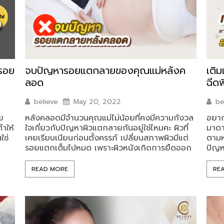
รอย
จบปัญหารอยแตกลายของคุณแม่หลังค
เติ
ลอด
ฉีด
believe
May 20, 2022
be
อย
หลังคลอดมีจำนวนคุณแม่ไม่น้อยที่คงมีความกังวล
อยาก
ำให้
ใจเกี่ยวกับปัญหาผิวแตกลายกันอยู่ใช่ไหมคะ ผิวที่
มาดา
ใช่
เคยเรียบเนียนก่อนตั้งครรภ์ เปลี่ยนสภาพผิวมีแต่
ตามห
รอยแตกเต็มไปหมด เพราะผิวหนังเกิดการยืดออก
ปัญห
READ MORE
RE