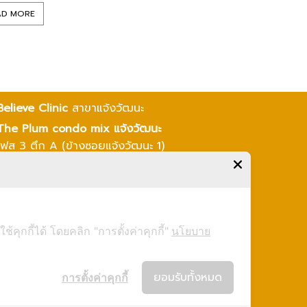
AD MORE
Believe Clinic
สาขาแจ้งวัฒนะ
The Plum condo mix แจ้งวัฒนะ
เฟส 3 ตึก A (ข้างซอยแจ้งวัฒนะ 1)
ตรงแยกหลักสี่ ใกล้วัดพระศรีมหาธาตุ
และมหาวิทยาลัยราชภัฏพระนคร
โทร 02-115-5929
ุกกี้ได้ โดยคลิก "การตั้งค่าคุกกี้"
นโยบาย
ยอมรับทั้งหมด
การตั้งค่าคุกกี้