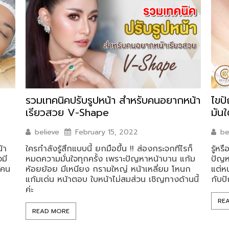
รวมเทคนิคปรับรูปหน้า สำหรับคนอยากหน้า
ไขป
เรียวสวย V-Shape
มัน
believe
February 15, 2022
be
้า
ใครกำลังรู้สึกแบบนี้ ยกมือขึ้น !! ส่องกระจกทีไรก็
รู้หรื
มี
หมดความมั่นใจทุกครั้ง เพราะปัญหาหน้าบาน แก้ม
ปัญห
ยคน
ห้อยย้อย มีเหนียง กรามใหญ่ หน้าเหลี่ยม โหนก
แต่ห
แก้มเด่น หน้าตอบ ใบหน้าไม่สมส่วน เชิญทางด้านนี้
กับป
ค่ะ
RE
READ MORE