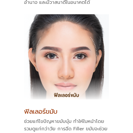
อำนาจ และมีวาสนาดีในอนาคตได้
ฟิลเลอร์ขมับ
ช่วยแก้ไขปัญหาขมับบุ๋ม ทำให้ใบหน้าโดย
รวมดูแก่กว่าวัย การฉีด Filler ขมับจะช่วย