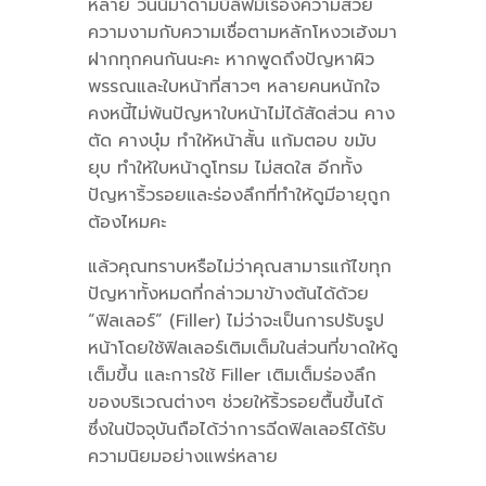
หลาย วันนี้มาดามบีลีฟมีเรื่องความสวย
ความงามกับความเชื่อตามหลักโหงวเฮ้งมา
ฝากทุกคนกันนะคะ หากพูดถึงปัญหาผิว
พรรณและใบหน้าที่สาวๆ หลายคนหนักใจ
คงหนี้ไม่พ้นปัญหาใบหน้าไม่ได้สัดส่วน คาง
ตัด คางบุ๋ม ทำให้หน้าสั้น แก้มตอบ ขมับ
ยุบ ทำให้ใบหน้าดูโทรม ไม่สดใส อีกทั้ง
ปัญหาริ้วรอยและร่องลึกที่ทำให้ดูมีอายุถูก
ต้องไหมคะ
แล้วคุณทราบหรือไม่ว่าคุณสามารแก้ไขทุก
ปัญหาทั้งหมดที่กล่าวมาข้างต้นได้ด้วย
“ฟิลเลอร์” (Filler) ไม่ว่าจะเป็นการปรับรูป
หน้าโดยใช้ฟิลเลอร์เติมเต็มในส่วนที่ขาดให้ดู
เต็มขึ้น และการใช้ Filler เติมเต็มร่องลึก
ของบริเวณต่างๆ ช่วยให้ริ้วรอยตื้นขึ้นได้
ซึ่งในปัจจุบันถือได้ว่าการฉีดฟิลเลอร์ได้รับ
ความนิยมอย่างแพร่หลาย