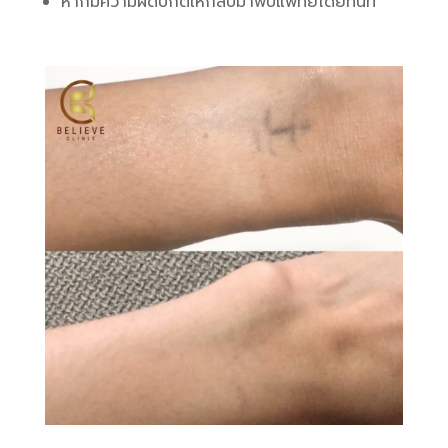
หากมีความผิดปกติให้กลับมาพบแพทย์โดยทันที