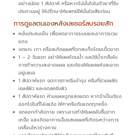
อย่างน้อย 1 สัปดาห์ หรือหากไม่มั่นใจในตัวยาที่รับ
ประทานอยู่ ให้ปรึกษาให้แพทย์ให้มั่นใจเสียก่อน
การดูแลตนเองหลังเลเซอร์ลบรอยสัก
หมั่นประคบเย็น เพื่อลดอาการระบมและอาการบวม
แดง
งดแกะ เกา หรือสะกิดแผลที่ตกสะเก็ดโดยเด็ดขาด
1 – 2 วันแรก อย่าให้แผลโดนน้ำ และใช้น้ำเกลือใน
การทำความสะอาดแผล และต้องให้แผลแห้งสะอาด
อยู่เสมอ
1 สัปดาห์แรก งดการทาครีมบำรุง ครีมที่ช่วยผลัด
เซลล์ผิว และงดสครับผิว
1 สัปดาห์แรก ห้ามแผลถูกแสงแดด หากจำเป็นต้อง
ออกไปในที่โล่งแจ้ง ให้ทาครีมกันแดดทุกครั้ง
งดออกกำลังกาย เพราะอาจทำให้แผลอับชื้นจาก
เหงื่อ และเกิดอาการเจ็บแสบแผลที่เกิดระหว่างการ
เคลื่อนไหวร่างกาย