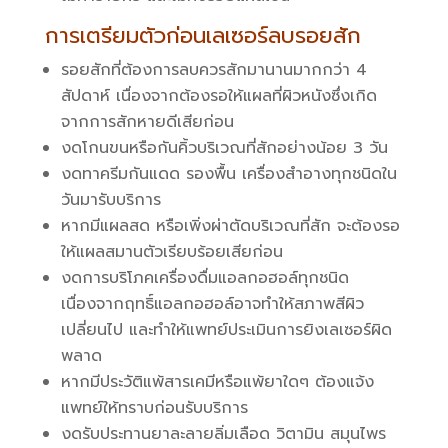
การเตรียมตัวก่อนเลเซอร์ลบรอยสัก
รอยสักที่ต้องการลบควรสักมานานมากกว่า 4
สัปดาห์ เนื่องจากต้องรอให้แผลที่ผิวหนังซึ่งเกิด
จากการสักหายดีเสียก่อน
งดโกนขนหรือกันคิ้วบริเวณที่สักอย่างน้อย 3 วัน
งดทาครีมกันแดด รองพื้น เครื่องสำอางทุกชนิดใน
วันมารับบริการ
หากมีแผลสด หรือเพิ่งผ่าตัดบริเวณที่สัก จะต้องรอ
ให้แผลสมานตัวเรียบร้อยเสียก่อน
งดการบริโภคเครื่องดื่มแอลกอฮอล์ทุกชนิด
เนื่องจากฤทธิ์แอลกอฮอล์อาจทำให้สภาพสีผิว
เปลี่ยนไป และทำให้แพทย์ประเมินการยิงเลเซอร์ผิด
พลาด
หากมีประวัติแพ้สารเคมีหรือแพ้ยาใดๆ ต้องแจ้ง
แพทย์ให้ทราบก่อนรับบริการ
งดรับประทานยาละลายลิ่มเลือด วิตามิน สมุนไพร